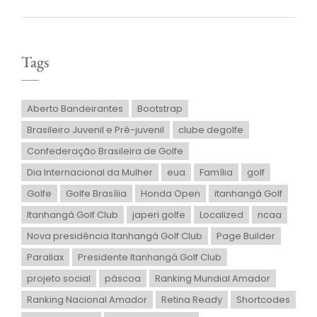
Tags
Aberto Bandeirantes
Bootstrap
Brasileiro Juvenil e Pré-juvenil
clube degolfe
Confederação Brasileira de Golfe
Dia Internacional da Mulher
eua
Família
golf
Golfe
Golfe Brasília
Honda Open
itanhangá Golf
Itanhangá Golf Club
japeri golfe
Localized
ncaa
Nova presidência Itanhangá Golf Club
Page Builder
Parallax
Presidente Itanhangá Golf Club
projeto social
páscoa
Ranking Mundial Amador
Ranking Nacional Amador
Retina Ready
Shortcodes