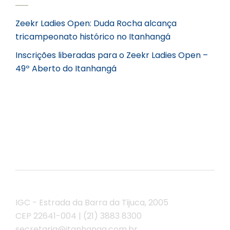
Zeekr Ladies Open: Duda Rocha alcança
tricampeonato histórico no Itanhangá
Inscrições liberadas para o Zeekr Ladies Open –
49º Aberto do Itanhangá
IGC - Estrada da Barra da Tijuca, 2005
CEP 22641-004 | (21) 3883 8300
secretaria@itanhanga.com.br