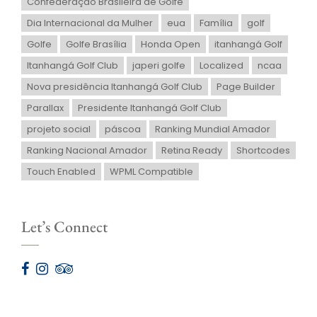
Confederação Brasileira de Golfe
Dia Internacional da Mulher
eua
Família
golf
Golfe
Golfe Brasília
Honda Open
itanhangá Golf
Itanhangá Golf Club
japeri golfe
Localized
ncaa
Nova presidência Itanhangá Golf Club
Page Builder
Parallax
Presidente Itanhangá Golf Club
projeto social
páscoa
Ranking Mundial Amador
Ranking Nacional Amador
Retina Ready
Shortcodes
Touch Enabled
WPML Compatible
Let’s Connect