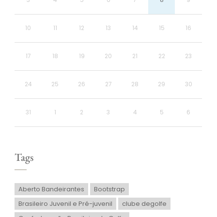
10
11
12
13
14
15
16
17
18
19
20
21
22
23
24
25
26
27
28
29
30
31
1
2
3
4
5
6
Tags
Aberto Bandeirantes
Bootstrap
Brasileiro Juvenil e Pré-juvenil
clube degolfe