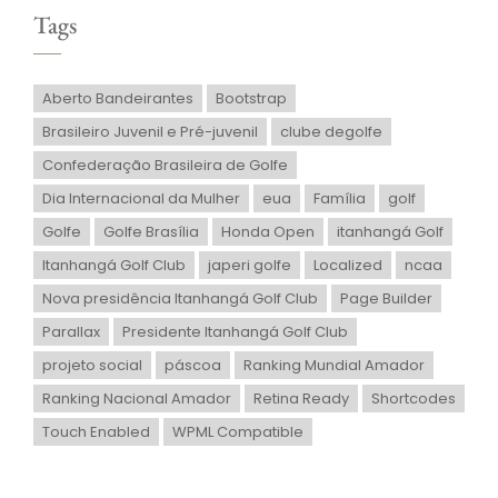
Tags
Aberto Bandeirantes
Bootstrap
Brasileiro Juvenil e Pré-juvenil
clube degolfe
Confederação Brasileira de Golfe
Dia Internacional da Mulher
eua
Família
golf
Golfe
Golfe Brasília
Honda Open
itanhangá Golf
Itanhangá Golf Club
japeri golfe
Localized
ncaa
Nova presidência Itanhangá Golf Club
Page Builder
Parallax
Presidente Itanhangá Golf Club
projeto social
páscoa
Ranking Mundial Amador
Ranking Nacional Amador
Retina Ready
Shortcodes
Touch Enabled
WPML Compatible