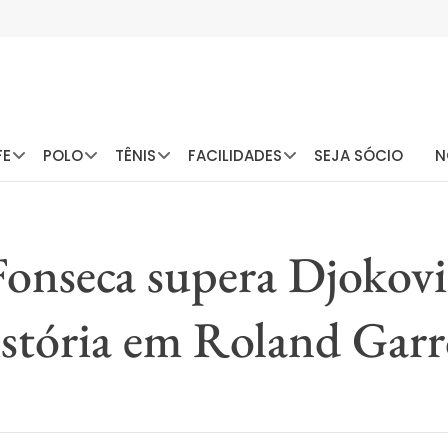
FE
POLO
TÊNIS
FACILIDADES
SEJA SÓCIO
N
Fonseca supera Djokovic
istória em Roland Garr