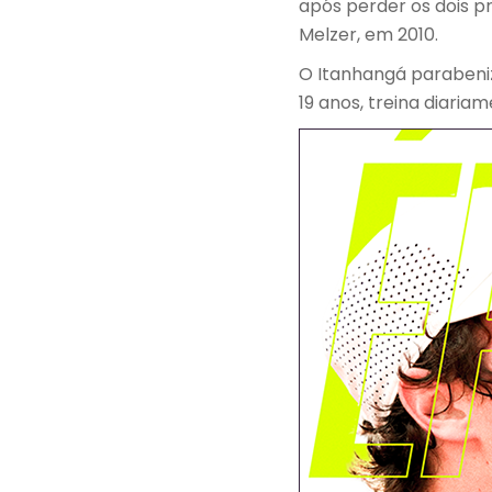
após perder os dois p
Melzer, em 2010.
O Itanhangá parabeniz
19 anos, treina diari