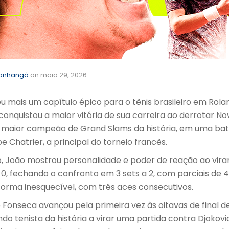
tanhangá
on
maio 29, 2026
 mais um capítulo épico para o tênis brasileiro em Rola
 conquistou a maior vitória de sua carreira ao derrotar No
maior campeão de Grand Slams da história, em uma ba
e Chatrier, a principal do torneio francês.
o, João mostrou personalidade e poder de reação ao virar
0, fechando o confronto em 3 sets a 2, com parciais de 4/
e forma inesquecível, com três aces consecutivos.
 Fonseca avançou pela primeira vez às oitavas de final 
do tenista da história a virar uma partida contra Djokov