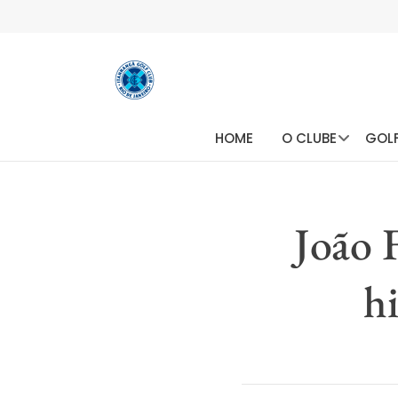
HOME
O CLUBE
GOL
João 
h