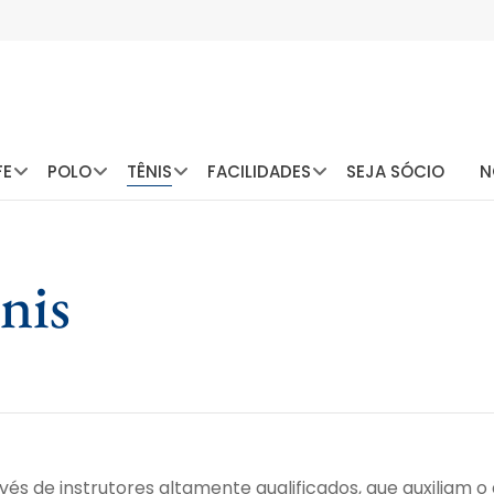
FE
POLO
TÊNIS
FACILIDADES
SEJA SÓCIO
N
nis
avés de instrutores altamente qualificados, que auxiliam o