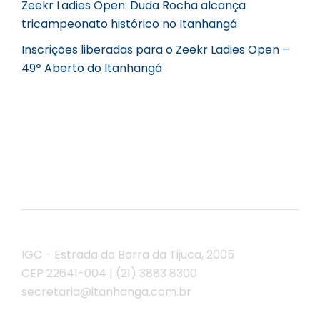
Zeekr Ladies Open: Duda Rocha alcança
tricampeonato histórico no Itanhangá
Inscrições liberadas para o Zeekr Ladies Open –
49º Aberto do Itanhangá
IGC - Estrada da Barra da Tijuca, 2005
CEP 22641-004 | (21) 3883 8300
secretaria@itanhanga.com.br