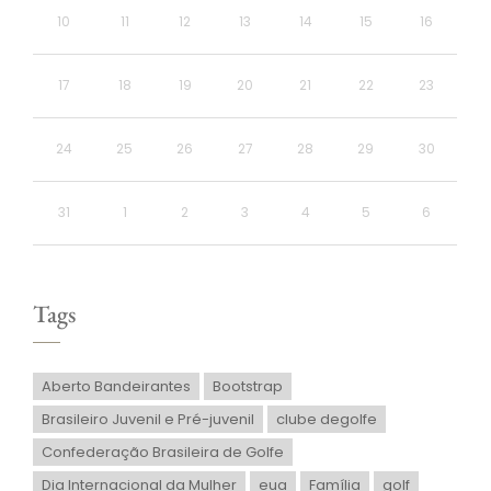
10
11
12
13
14
15
16
17
18
19
20
21
22
23
24
25
26
27
28
29
30
31
1
2
3
4
5
6
Tags
Aberto Bandeirantes
Bootstrap
Brasileiro Juvenil e Pré-juvenil
clube degolfe
Confederação Brasileira de Golfe
Dia Internacional da Mulher
eua
Família
golf