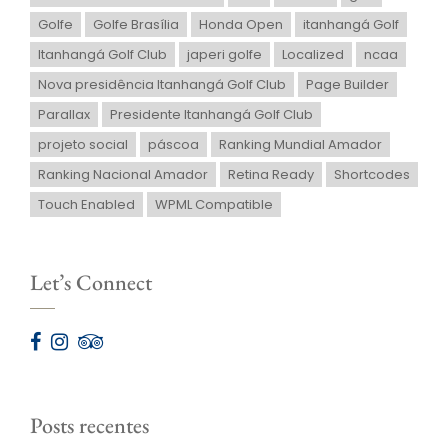
Golfe
Golfe Brasília
Honda Open
itanhangá Golf
Itanhangá Golf Club
japeri golfe
Localized
ncaa
Nova presidência Itanhangá Golf Club
Page Builder
Parallax
Presidente Itanhangá Golf Club
projeto social
páscoa
Ranking Mundial Amador
Ranking Nacional Amador
Retina Ready
Shortcodes
Touch Enabled
WPML Compatible
Let’s Connect
Posts recentes