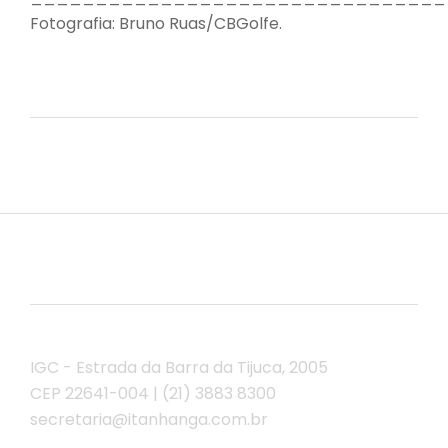
Fotografia: Bruno Ruas/CBGolfe.
IGC - Estrada da Barra da Tijuca, 2005
CEP 22641-004 | (21) 3883 8300
secretaria@itanhanga.com.br