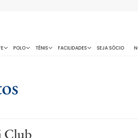
FE
POLO
TÊNIS
FACILIDADES
SEJA SÓCIO
N
tos
á Club